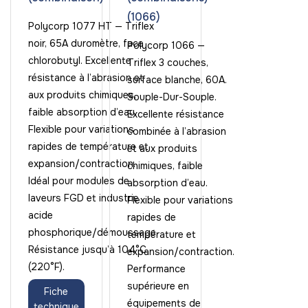
(1066)
Polycorp 1077 HT — Triflex
noir, 65A duromètre, face
Polycorp 1066 —
chlorobutyl. Excellente
Triflex 3 couches,
résistance à l’abrasion et
surface blanche, 60A.
aux produits chimiques,
Souple-Dur-Souple.
faible absorption d’eau.
Excellente résistance
Flexible pour variations
combinée à l’abrasion
rapides de température et
et aux produits
expansion/contraction.
chimiques, faible
Idéal pour modules de
absorption d’eau.
laveurs FGD et industrie
Flexible pour variations
acide
rapides de
phosphorique/démoussage.
température et
Résistance jusqu’à 104°C
expansion/contraction.
(220°F).
Performance
supérieure en
Fiche
équipements de
technique