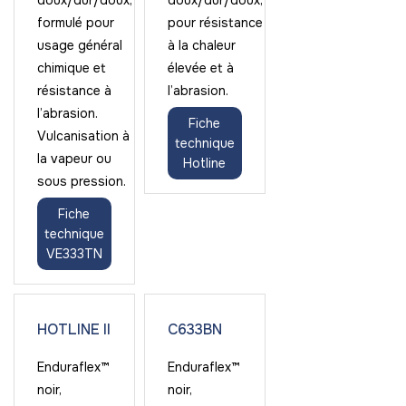
doux/dur/doux,
doux/dur/doux,
formulé pour
pour résistance
usage général
à la chaleur
chimique et
élevée et à
résistance à
l’abrasion.
l’abrasion.
Fiche
Vulcanisation à
technique
la vapeur ou
Hotline
sous pression.
Fiche
technique
VE333TN
HOTLINE II
C633BN
Enduraflex™
Enduraflex™
noir,
noir,