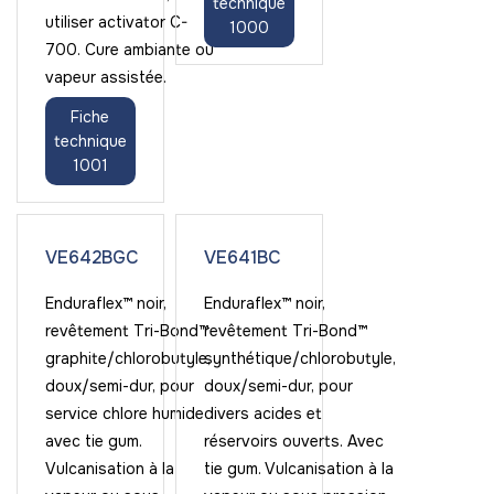
technique
utiliser activator C-
1000
700. Cure ambiante ou
vapeur assistée.
Fiche
technique
1001
VE642BGC
VE641BC
Enduraflex™ noir,
Enduraflex™ noir,
revêtement Tri-Bond™
revêtement Tri-Bond™
graphite/chlorobutyle,
synthétique/chlorobutyle,
doux/semi-dur, pour
doux/semi-dur, pour
service chlore humide
divers acides et
avec tie gum.
réservoirs ouverts. Avec
Vulcanisation à la
tie gum. Vulcanisation à la