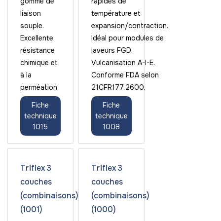
gomme de
rapides de
liaison
température et
souple.
expansion/contraction.
Excellente
Idéal pour modules de
résistance
laveurs FGD.
chimique et
Vulcanisation A-I-E.
à la
Conforme FDA selon
perméation
21CFR177.2600.
Fiche
Fiche
technique
technique
1015
1008
Triflex 3
Triflex 3
couches
couches
(combinaisons)
(combinaisons)
(1001)
(1000)