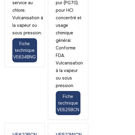
service au
pur (PG70),
chlore.
pour HCl
Vulcanisation à
concentré et
la vapeur ou
usage
sous pression.
chimique
général.
Fiche
Conforme
technique
FDA.
VE634BNG
Vulcanisation
à la vapeur
ou sous
pression.
Fiche
technique
VE625BCN
VE622BCN
VE522WCN