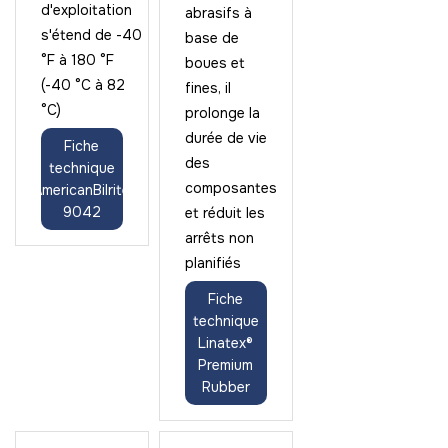
d'exploitation
abrasifs à
s'étend de -40
base de
°F à 180 °F
boues et
(-40 °C à 82
fines, il
°C)
prolonge la
durée de vie
Fiche
des
technique
composantes
AmericanBilrite
9042
et réduit les
arrêts non
planifiés
Fiche
technique
Linatex®
Premium
Rubber