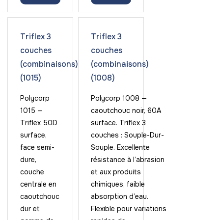
Triflex 3
Triflex 3
couches
couches
(combinaisons)
(combinaisons)
(1015)
(1008)
Polycorp
Polycorp 1008 —
1015 —
caoutchouc noir, 60A
Triflex 50D
surface. Triflex 3
surface,
couches : Souple-Dur-
face semi-
Souple. Excellente
dure,
résistance à l’abrasion
couche
et aux produits
centrale en
chimiques, faible
caoutchouc
absorption d’eau.
dur et
Flexible pour variations