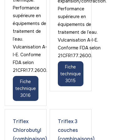
thermique.
expansion/contraction.
Performance
Performance
supérieure en
supérieure en
équipements de
équipements de
traitement de
traitement de l’eau.
l’eau.
Vulcanisation A-I-E.
Vulcanisation A-
Conforme FDA selon
I-E. Conforme
21CFR177.2600.
FDA selon
Fiche
21CFR177.2600.
technique
3015
Fiche
technique
3016
Triflex
Triflex 3
Chlorobutyl
couches
(combinaison)
(combinaisons)