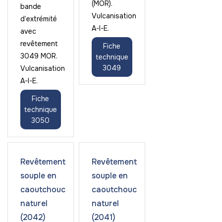
(MOR).
bande
Vulcanisation
d’extrémité
A-I-E.
avec
revêtement
Fiche
3049 MOR.
technique
3049
Vulcanisation
A-I-E.
Fiche
technique
3050
Revêtement
Revêtement
souple en
souple en
caoutchouc
caoutchouc
naturel
naturel
(2042)
(2041)