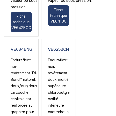
vapeur ou sous
vapeur ou sous pression.
pression.
Fiche
technique
Fiche
VE641BC
technique
VE642BGC
VE634BNG
VE625BCN
Enduraflex™
Enduraflex™
noir,
noir,
revêtement Tri-
revêtement
Bond™ naturel,
doux, moitié
doux/dur/doux.
supérieure
La couche
chlorobutyle,
centrale est
moitié
renforcée au
inférieure
graphite pour
caoutchouc