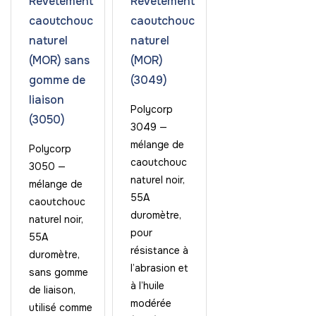
Revêtement
Revêtement
caoutchouc
caoutchouc
naturel
naturel
(MOR) sans
(MOR)
gomme de
(3049)
liaison
Polycorp
(3050)
3049 —
mélange de
Polycorp
caoutchouc
3050 —
naturel noir,
mélange de
55A
caoutchouc
duromètre,
naturel noir,
pour
55A
résistance à
duromètre,
l’abrasion et
sans gomme
à l’huile
de liaison,
modérée
utilisé comme