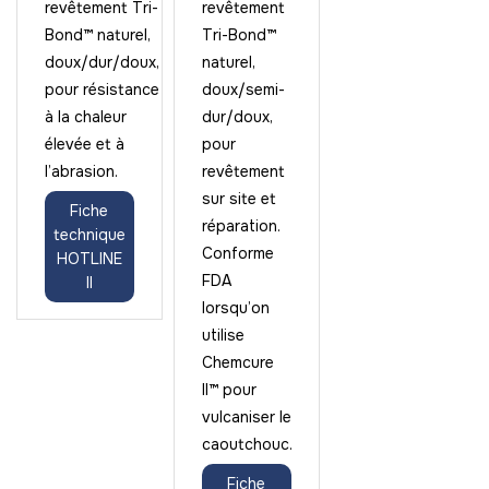
revêtement Tri-
revêtement
Bond™ naturel,
Tri-Bond™
doux/dur/doux,
naturel,
pour résistance
doux/semi-
à la chaleur
dur/doux,
élevée et à
pour
l’abrasion.
revêtement
sur site et
Fiche
réparation.
technique
Conforme
HOTLINE
FDA
II
lorsqu’on
utilise
Chemcure
II™ pour
vulcaniser le
caoutchouc.
Fiche