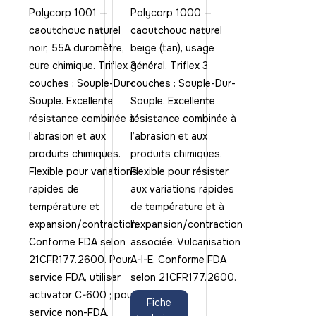
Polycorp 1001 —
Polycorp 1000 —
caoutchouc naturel
caoutchouc naturel
noir, 55A duromètre,
beige (tan), usage
cure chimique. Triflex 3
général. Triflex 3
couches : Souple-Dur-
couches : Souple-Dur-
Souple. Excellente
Souple. Excellente
résistance combinée à
résistance combinée à
l’abrasion et aux
l’abrasion et aux
produits chimiques.
produits chimiques.
Flexible pour variations
Flexible pour résister
rapides de
aux variations rapides
température et
de température et à
expansion/contraction.
l’expansion/contraction
Conforme FDA selon
associée. Vulcanisation
21CFR177.2600. Pour
A-I-E. Conforme FDA
service FDA, utiliser
selon 21CFR177.2600.
activator C-600 ; pour
Fiche
service non-FDA,