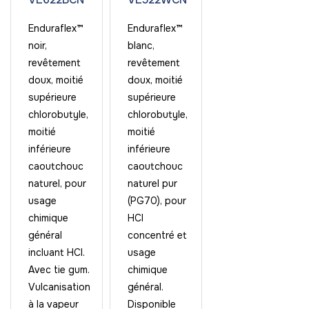
Enduraflex™
Enduraflex™
noir,
blanc,
revêtement
revêtement
doux, moitié
doux, moitié
supérieure
supérieure
chlorobutyle,
chlorobutyle,
moitié
moitié
inférieure
inférieure
caoutchouc
caoutchouc
naturel, pour
naturel pur
usage
(PG70), pour
chimique
HCl
général
concentré et
incluant HCl.
usage
Avec tie gum.
chimique
Vulcanisation
général.
à la vapeur
Disponible