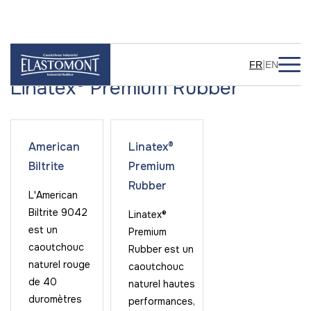
|
FR
EN
Linatex® Premium Rubber
American
Linatex®
Biltrite
Premium
Rubber
L'American
Biltrite 9042
Linatex®
est un
Premium
caoutchouc
Rubber est un
naturel rouge
caoutchouc
de 40
naturel hautes
duromètres
performances,