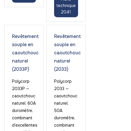
technique
2041
Revêtement
Revêtement
souple en
souple en
caoutchouc
caoutchouc
naturel
naturel
(2033P)
(2033)
Polycorp
Polycorp
2033P —
2033 —
caoutchouc
caoutchouc
naturel, 60A
naturel,
duromètre,
50A
combinant
duromètre,
d’excellentes
combinant