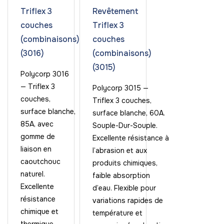
Triflex 3
Revêtement
couches
Triflex 3
(combinaisons)
couches
(3016)
(combinaisons)
(3015)
Polycorp 3016
— Triflex 3
Polycorp 3015 —
couches,
Triflex 3 couches,
surface blanche,
surface blanche, 60A.
85A, avec
Souple-Dur-Souple.
gomme de
Excellente résistance à
liaison en
l’abrasion et aux
caoutchouc
produits chimiques,
naturel.
faible absorption
Excellente
d’eau. Flexible pour
résistance
variations rapides de
chimique et
température et