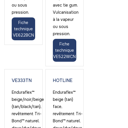
ou sous
avec tie gum.
pression.
Vulcanisation
à la vapeur
Fiche
ou sous
technique
pression.
VE622BCN
Fiche
technique
VE522WCN
VE333TN
HOTLINE
Enduraflex™
Enduraflex™
beige/noir/beige
beige (tan)
(tan/black/tan),
face,
revêtement Tri-
revêtement Tri-
Bond™ naturel,
Bond™ naturel,