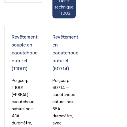
Fiche
technique
T1003
Revêtement
Revêtement
souple en
en
caoutchouc
caoutchouc
naturel
naturel
(T1001)
(60714)
Polycorp
Polycorp
T1001
60714 —
(EPSEAL) —
caoutchouc
caoutchouc
naturel noir,
naturel noir,
65A
43A
duromètre,
duromètre,
avec