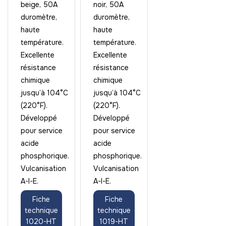
beige, 50A
noir, 50A
duromètre,
duromètre,
haute
haute
température.
température.
Excellente
Excellente
résistance
résistance
chimique
chimique
jusqu’à 104°C
jusqu’à 104°C
(220°F).
(220°F).
Développé
Développé
pour service
pour service
acide
acide
phosphorique.
phosphorique.
Vulcanisation
Vulcanisation
A-I-E.
A-I-E.
Fiche
Fiche
technique
technique
1020-HT
1019-HT