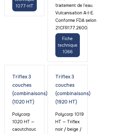
traitement de l’eau.
1077-HT
Vulcanisation A-I-E.
Conforme FDA selon
21CFR177.2600.
Fiche
technique
1066
Triflex 3
Triflex 3
couches
couches
(combinaisons)
(combinaisons)
(1020 HT)
(1920 HT)
Polycorp
Polycorp 1019
1020 HT —
HT — Triflex
caoutchouc
noir / beige /