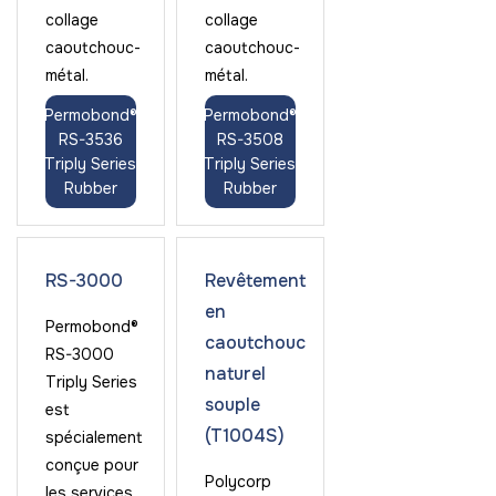
collage
collage
caoutchouc-
caoutchouc-
métal.
métal.
Permobond®
Permobond®
RS-3536
RS-3508
Triply Series
Triply Series
Rubber
Rubber
RS-3000
Revêtement
en
Permobond®
caoutchouc
RS-3000
naturel
Triply Series
souple
est
(T1004S)
spécialement
conçue pour
Polycorp
les services