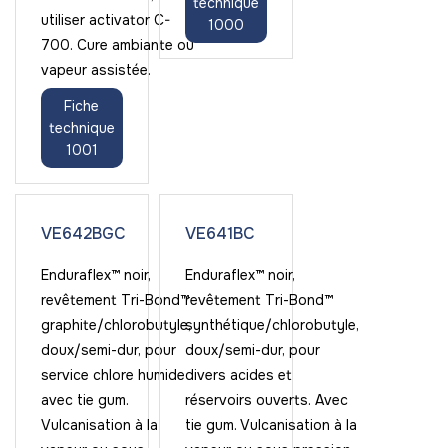
technique
utiliser activator C-
1000
700. Cure ambiante ou
vapeur assistée.
Fiche
technique
1001
VE642BGC
VE641BC
Enduraflex™ noir,
Enduraflex™ noir,
revêtement Tri-Bond™
revêtement Tri-Bond™
graphite/chlorobutyle,
synthétique/chlorobutyle,
doux/semi-dur, pour
doux/semi-dur, pour
service chlore humide
divers acides et
avec tie gum.
réservoirs ouverts. Avec
Vulcanisation à la
tie gum. Vulcanisation à la