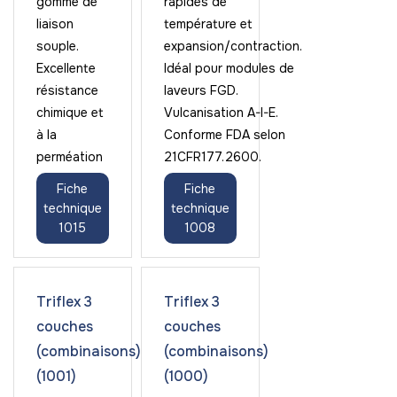
gomme de
rapides de
liaison
température et
souple.
expansion/contraction.
Excellente
Idéal pour modules de
résistance
laveurs FGD.
chimique et
Vulcanisation A-I-E.
à la
Conforme FDA selon
perméation
21CFR177.2600.
Fiche
Fiche
technique
technique
1015
1008
Triflex 3
Triflex 3
couches
couches
(combinaisons)
(combinaisons)
(1001)
(1000)