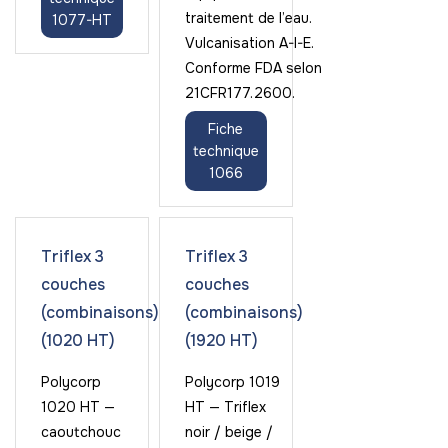
traitement de l’eau.
1077-HT
Vulcanisation A-I-E.
Conforme FDA selon
21CFR177.2600.
Fiche
technique
1066
Triflex 3
Triflex 3
couches
couches
(combinaisons)
(combinaisons)
(1020 HT)
(1920 HT)
Polycorp
Polycorp 1019
1020 HT —
HT — Triflex
caoutchouc
noir / beige /