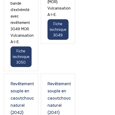
(MOR).
bande
Vulcanisation
d’extrémité
A-I-E.
avec
revêtement
Fiche
3049 MOR.
technique
3049
Vulcanisation
A-I-E.
Fiche
technique
3050
Revêtement
Revêtement
souple en
souple en
caoutchouc
caoutchouc
naturel
naturel
(2042)
(2041)