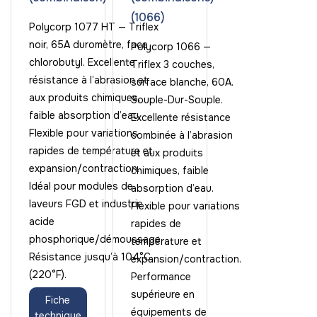
(1066)
Polycorp 1077 HT — Triflex
noir, 65A duromètre, face
Polycorp 1066 —
chlorobutyl. Excellente
Triflex 3 couches,
résistance à l’abrasion et
surface blanche, 60A.
aux produits chimiques,
Souple-Dur-Souple.
faible absorption d’eau.
Excellente résistance
Flexible pour variations
combinée à l’abrasion
rapides de température et
et aux produits
expansion/contraction.
chimiques, faible
Idéal pour modules de
absorption d’eau.
laveurs FGD et industrie
Flexible pour variations
acide
rapides de
phosphorique/démoussage.
température et
Résistance jusqu’à 104°C
expansion/contraction.
(220°F).
Performance
supérieure en
Fiche
équipements de
technique