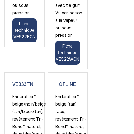
ou sous
avec tie gum.
pression.
Vulcanisation
à la vapeur
Fiche
ou sous
technique
pression.
VE622BCN
Fiche
technique
VE522WCN
VE333TN
HOTLINE
Enduraflex™
Enduraflex™
beige/noir/beige
beige (tan)
(tan/black/tan),
face,
revêtement Tri-
revêtement Tri-
Bond™ naturel,
Bond™ naturel,