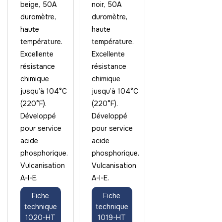
beige, 50A
noir, 50A
duromètre,
duromètre,
haute
haute
température.
température.
Excellente
Excellente
résistance
résistance
chimique
chimique
jusqu’à 104°C
jusqu’à 104°C
(220°F).
(220°F).
Développé
Développé
pour service
pour service
acide
acide
phosphorique.
phosphorique.
Vulcanisation
Vulcanisation
A-I-E.
A-I-E.
Fiche
Fiche
technique
technique
1020-HT
1019-HT