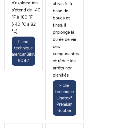
d'exploitation
abrasifs à
s'étend de -40
base de
°F à 180 °F
boues et
(-40 °C à 82
fines, il
°C)
prolonge la
durée de vie
Fiche
des
technique
composantes
AmericanBilrite
9042
et réduit les
arrêts non
planifiés
Fiche
technique
Linatex®
Premium
Rubber