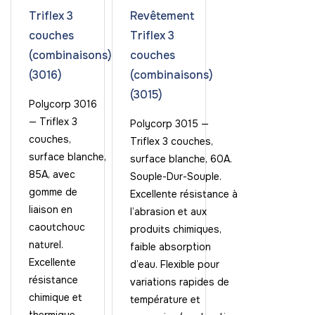
Triflex 3
Revêtement
couches
Triflex 3
(combinaisons)
couches
(3016)
(combinaisons)
(3015)
Polycorp 3016
— Triflex 3
Polycorp 3015 —
couches,
Triflex 3 couches,
surface blanche,
surface blanche, 60A.
85A, avec
Souple-Dur-Souple.
gomme de
Excellente résistance à
liaison en
l’abrasion et aux
caoutchouc
produits chimiques,
naturel.
faible absorption
Excellente
d’eau. Flexible pour
résistance
variations rapides de
chimique et
température et