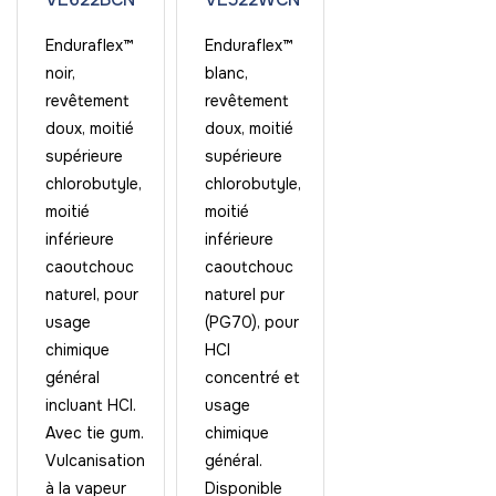
Enduraflex™
Enduraflex™
noir,
blanc,
revêtement
revêtement
doux, moitié
doux, moitié
supérieure
supérieure
chlorobutyle,
chlorobutyle,
moitié
moitié
inférieure
inférieure
caoutchouc
caoutchouc
naturel, pour
naturel pur
usage
(PG70), pour
chimique
HCl
général
concentré et
incluant HCl.
usage
Avec tie gum.
chimique
Vulcanisation
général.
à la vapeur
Disponible