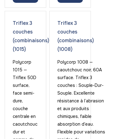
Triflex 3
Triflex 3
couches
couches
(combinaisons)
(combinaisons)
(1015)
(1008)
Polycorp
Polycorp 1008 —
1015 —
caoutchouc noir, 60A
Triflex 50D
surface. Triflex 3
surface,
couches : Souple-Dur-
face semi-
Souple. Excellente
dure,
résistance à l’abrasion
couche
et aux produits
centrale en
chimiques, faible
caoutchouc
absorption d’eau.
dur et
Flexible pour variations