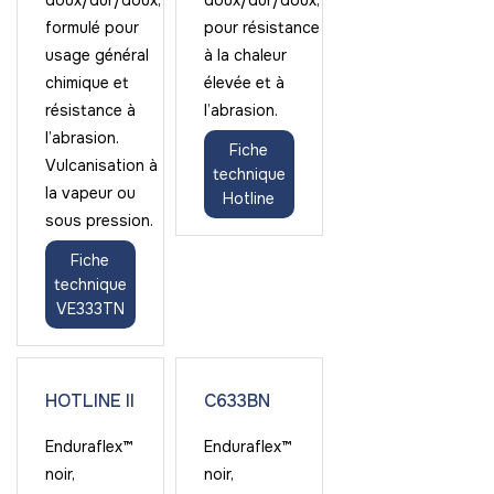
doux/dur/doux,
doux/dur/doux,
formulé pour
pour résistance
usage général
à la chaleur
chimique et
élevée et à
résistance à
l’abrasion.
l’abrasion.
Fiche
Vulcanisation à
technique
la vapeur ou
Hotline
sous pression.
Fiche
technique
VE333TN
HOTLINE II
C633BN
Enduraflex™
Enduraflex™
noir,
noir,