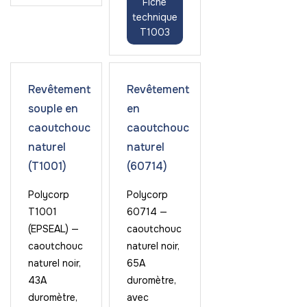
Fiche
technique
T1003
Revêtement
Revêtement
souple en
en
caoutchouc
caoutchouc
naturel
naturel
(T1001)
(60714)
Polycorp
Polycorp
T1001
60714 —
(EPSEAL) —
caoutchouc
caoutchouc
naturel noir,
naturel noir,
65A
43A
duromètre,
duromètre,
avec