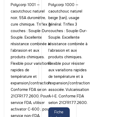
Polycorp 1001 —
Polycorp 1000 —
caoutchouc naturel
caoutchouc naturel
noir, 55A duromètre,
beige (tan), usage
cure chimique. Triflex 3
général. Triflex 3
couches : Souple-Dur-
couches : Souple-Dur-
Souple. Excellente
Souple. Excellente
résistance combinée à
résistance combinée à
l’abrasion et aux
l’abrasion et aux
produits chimiques.
produits chimiques.
Flexible pour variations
Flexible pour résister
rapides de
aux variations rapides
température et
de température et à
expansion/contraction.
l’expansion/contraction
Conforme FDA selon
associée. Vulcanisation
21CFR177.2600. Pour
A-I-E. Conforme FDA
service FDA, utiliser
selon 21CFR177.2600.
activator C-600 ; pour
Fiche
service non-FDA,