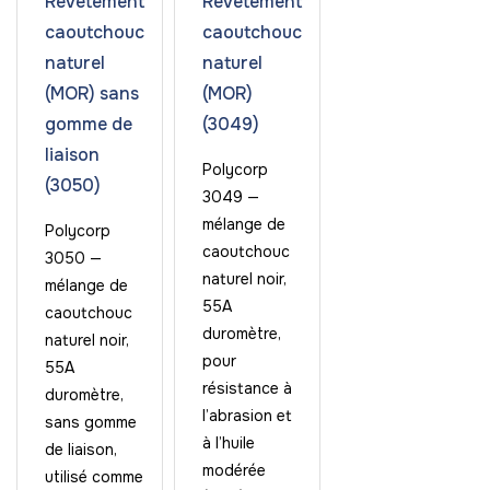
Revêtement
Revêtement
caoutchouc
caoutchouc
naturel
naturel
(MOR) sans
(MOR)
gomme de
(3049)
liaison
Polycorp
(3050)
3049 —
mélange de
Polycorp
caoutchouc
3050 —
naturel noir,
mélange de
55A
caoutchouc
duromètre,
naturel noir,
pour
55A
résistance à
duromètre,
l’abrasion et
sans gomme
à l’huile
de liaison,
modérée
utilisé comme