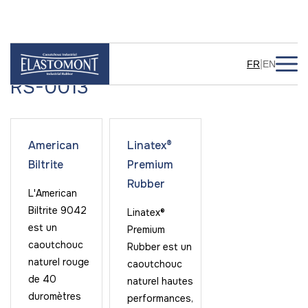
|
FR
EN
RS-0013
American
Linatex®
Biltrite
Premium
Rubber
L'American
Biltrite 9042
Linatex®
est un
Premium
caoutchouc
Rubber est un
naturel rouge
caoutchouc
de 40
naturel hautes
duromètres
performances,