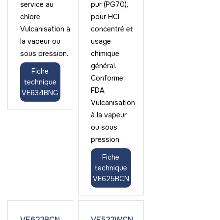
service au
pur (PG70),
chlore.
pour HCl
Vulcanisation à
concentré et
la vapeur ou
usage
sous pression.
chimique
général.
Fiche
Conforme
technique
FDA.
VE634BNG
Vulcanisation
à la vapeur
ou sous
pression.
Fiche
technique
VE625BCN
VE622BCN
VE522WCN