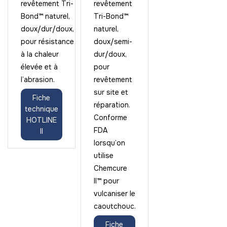
revêtement Tri-
revêtement
Bond™ naturel,
Tri-Bond™
doux/dur/doux,
naturel,
pour résistance
doux/semi-
à la chaleur
dur/doux,
élevée et à
pour
l’abrasion.
revêtement
sur site et
Fiche
réparation.
technique
Conforme
HOTLINE
FDA
II
lorsqu’on
utilise
Chemcure
II™ pour
vulcaniser le
caoutchouc.
Fiche