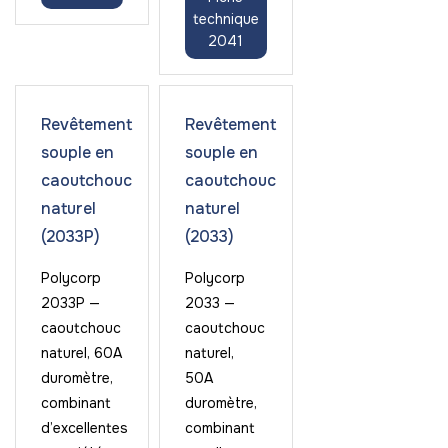
technique
2041
Revêtement
Revêtement
souple en
souple en
caoutchouc
caoutchouc
naturel
naturel
(2033P)
(2033)
Polycorp
Polycorp
2033P —
2033 —
caoutchouc
caoutchouc
naturel, 60A
naturel,
duromètre,
50A
combinant
duromètre,
d’excellentes
combinant