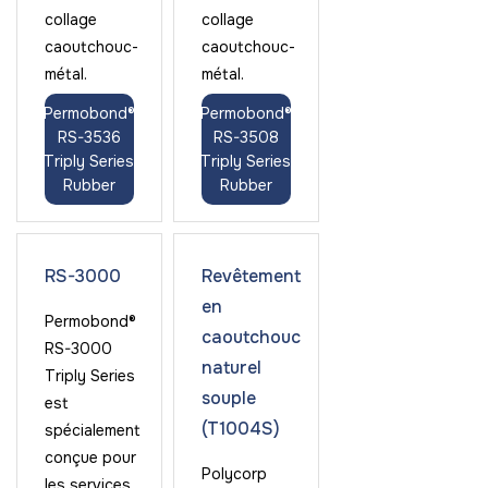
collage
collage
caoutchouc-
caoutchouc-
métal.
métal.
Permobond®
Permobond®
RS-3536
RS-3508
Triply Series
Triply Series
Rubber
Rubber
RS-3000
Revêtement
en
Permobond®
caoutchouc
RS-3000
naturel
Triply Series
souple
est
(T1004S)
spécialement
conçue pour
Polycorp
les services