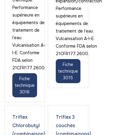
thermique.
expansion/contraction.
Performance
Performance
supérieure en
supérieure en
équipements de
équipements de
traitement de
traitement de l’eau.
l’eau.
Vulcanisation A-I-E.
Vulcanisation A-
Conforme FDA selon
I-E. Conforme
21CFR177.2600.
FDA selon
Fiche
21CFR177.2600.
technique
3015
Fiche
technique
3016
Triflex
Triflex 3
Chlorobutyl
couches
(combinaison)
(combinaisons)