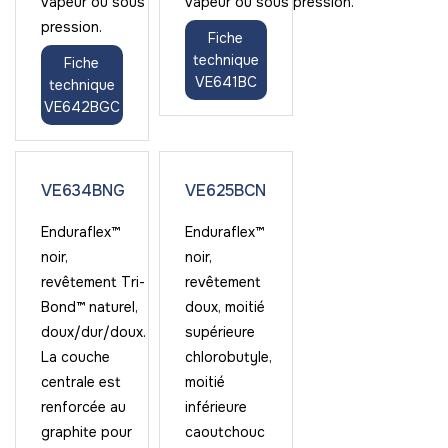
vapeur ou sous
vapeur ou sous pression.
pression.
Fiche
technique
Fiche
VE641BC
technique
VE642BGC
VE634BNG
VE625BCN
Enduraflex™
Enduraflex™
noir,
noir,
revêtement Tri-
revêtement
Bond™ naturel,
doux, moitié
doux/dur/doux.
supérieure
La couche
chlorobutyle,
centrale est
moitié
renforcée au
inférieure
graphite pour
caoutchouc