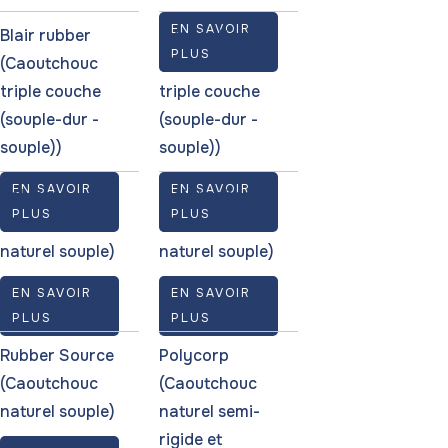
EN SAVOIR
Blair rubber
Rubber Source
PLUS
(Caoutchouc
(Caoutchouc
triple couche
triple couche
(souple-dur -
(souple-dur -
souple))
souple))
EN SAVOIR
EN SAVOIR
Polycorp
Blair rubber
PLUS
PLUS
(Caoutchouc
(Caoutchouc
naturel souple)
naturel souple)
EN SAVOIR
EN SAVOIR
PLUS
PLUS
Rubber Source
Polycorp
(Caoutchouc
(Caoutchouc
naturel souple)
naturel semi-
rigide et