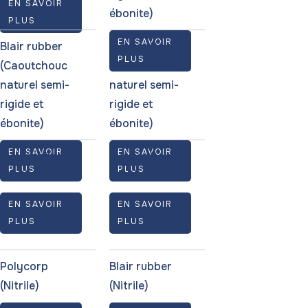
EN SAVOIR
ébonite)
PLUS
EN SAVOIR
Blair rubber
Rubber Source
PLUS
(Caoutchouc
(Caoutchouc
naturel semi-
naturel semi-
rigide et
rigide et
ébonite)
ébonite)
EN SAVOIR
EN SAVOIR
Blair rubber
Rubber Source
PLUS
PLUS
(SBR)
(SBR)
EN SAVOIR
EN SAVOIR
PLUS
PLUS
Polycorp
Blair rubber
(Nitrile)
(Nitrile)