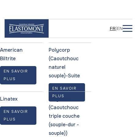
Manufacturers
|
FR
EN
American
Polycorp
Biltrite
(Caoutchouc
naturel
EN SAVOIR
souple)-Suite
PLUS
EN SAVOIR
PLUS
Linatex
Polycorp
(Caoutchouc
EN SAVOIR
triple couche
PLUS
(souple-dur -
souple))