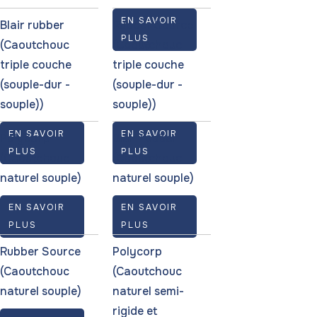
EN SAVOIR
Blair rubber
Rubber Source
PLUS
(Caoutchouc
(Caoutchouc
triple couche
triple couche
(souple-dur -
(souple-dur -
souple))
souple))
EN SAVOIR
EN SAVOIR
Polycorp
Blair rubber
PLUS
PLUS
(Caoutchouc
(Caoutchouc
naturel souple)
naturel souple)
EN SAVOIR
EN SAVOIR
PLUS
PLUS
Rubber Source
Polycorp
(Caoutchouc
(Caoutchouc
naturel souple)
naturel semi-
rigide et