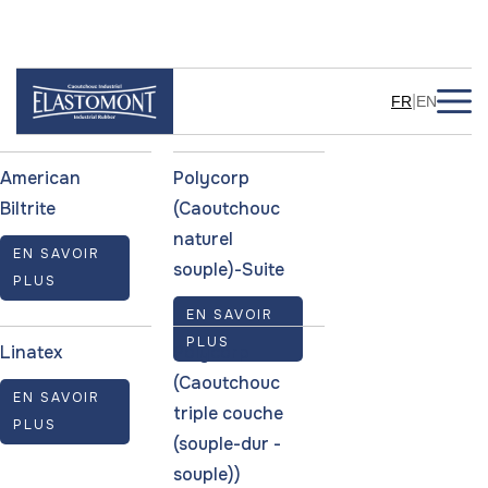
Manufacturers
|
FR
EN
American
Polycorp
Biltrite
(Caoutchouc
naturel
EN SAVOIR
souple)-Suite
PLUS
EN SAVOIR
PLUS
Linatex
Polycorp
(Caoutchouc
EN SAVOIR
triple couche
PLUS
(souple-dur -
souple))