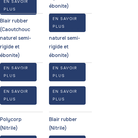
EN SAVOIR
ébonite)
PLUS
EN SAVOIR
Blair rubber
Rubber Source
PLUS
(Caoutchouc
(Caoutchouc
naturel semi-
naturel semi-
rigide et
rigide et
ébonite)
ébonite)
EN SAVOIR
EN SAVOIR
Blair rubber
Rubber Source
PLUS
PLUS
(SBR)
(SBR)
EN SAVOIR
EN SAVOIR
PLUS
PLUS
Polycorp
Blair rubber
(Nitrile)
(Nitrile)