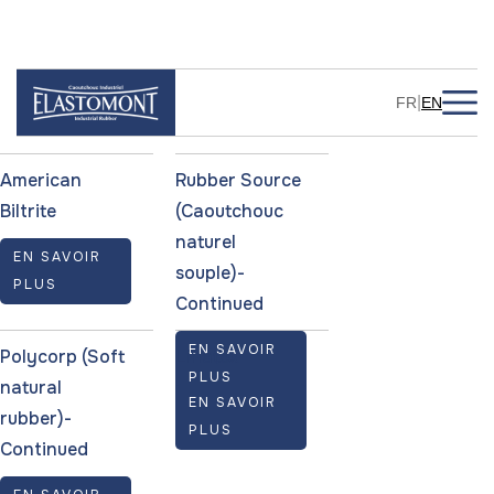
Manufacturers
|
FR
EN
American
Rubber Source
Biltrite
(Caoutchouc
naturel
EN SAVOIR
souple)-
PLUS
Continued
EN SAVOIR
Polycorp (Soft
Linatex
PLUS
natural
EN SAVOIR
rubber)-
PLUS
Continued