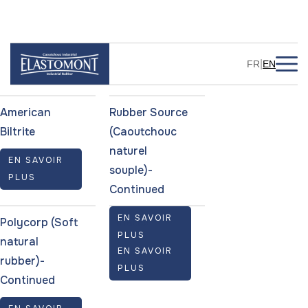
Manufacturers
|
FR
EN
American
Rubber Source
Biltrite
(Caoutchouc
naturel
EN SAVOIR
souple)-
PLUS
Continued
EN SAVOIR
Polycorp (Soft
Linatex
PLUS
natural
EN SAVOIR
rubber)-
PLUS
Continued