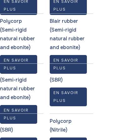
EN SAVOIR
EN SAVOIR
PLUS
PLUS
Polycorp
Blair rubber
(Semi-rigid
(Semi-rigid
natural rubber
natural rubber
and ebonite)
and ebonite)
EN SAVOIR
EN SAVOIR
PLUS
PLUS
Rubber Source
Blair rubber
(Semi-rigid
(SBR)
natural rubber
EN SAVOIR
and ebonite)
PLUS
EN SAVOIR
PLUS
Rubber Source
Polycorp
(SBR)
(Nitrile)